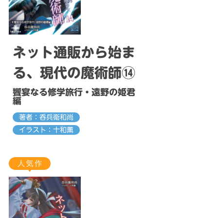
ネット通販から始ま
る、現代の魔術師⑭
饗宴なる修学旅行・遠野の姫君
編
著者：呑兵衛和尚
イラスト：十和薫