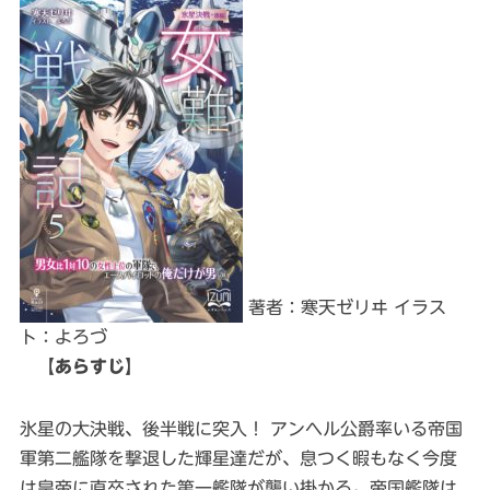
著者：寒天ゼリヰ イラス
ト：よろづ
【あらすじ】
氷星の大決戦、後半戦に突入！ アンヘル公爵率いる帝国
軍第二艦隊を撃退した輝星達だが、息つく暇もなく今度
は皇帝に直卒された第一艦隊が襲い掛かる。帝国艦隊は