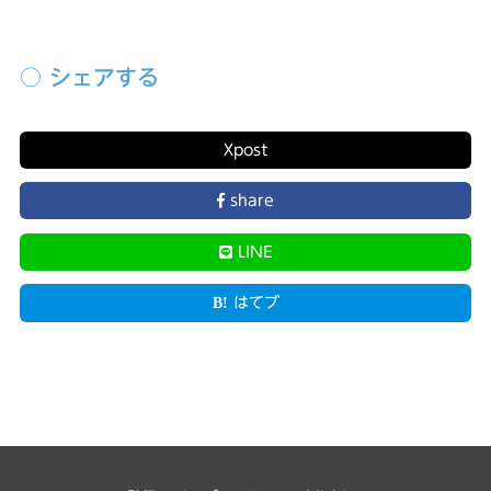
○ シェアする
X
post
share
LINE
はてブ