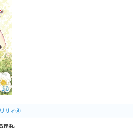
・リリィ④
る理由。