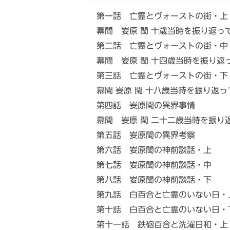
第一話 亡霊とヴォーストの街・上
幕間 妛原 閠 十歳当時を振り返っ
第二話 亡霊とヴォーストの街・中
幕間 妛原 閠 十四歳当時を振り返
第三話 亡霊とヴォーストの街・下
幕間 妛原 閠 十八歳当時を振り返っ
第四話 妛原閠の異界事情
幕間 妛原 閠 二十二歳当時を振り
第五話 妛原閠の異界考察
第六話 妛原閠の神前談話・上
第七話 妛原閠の神前談話・中
第八話 妛原閠の神前談話・下
第九話 白百合と亡霊のいない日・
第十話 白百合と亡霊のいない日・
第十一話 鉄砲百合と洗濯日和・上