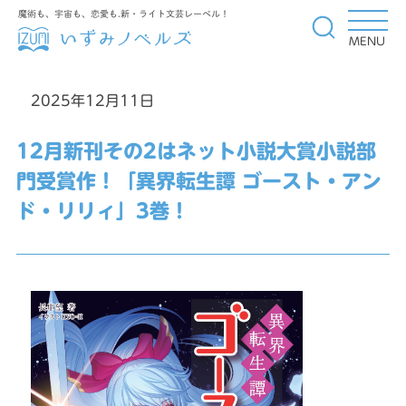
魔術も、宇宙も、恋愛も.新・ライト文芸レーベル！
MENU
2025年12月11日
12月新刊その2はネット小説大賞小説部
門受賞作！「異界転生譚 ゴースト・アン
ド・リリィ」3巻！