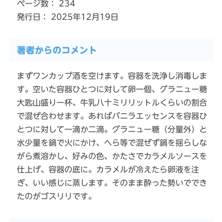
ページ数： 234
発行日： 2025年12月19日
著者からのコメント
まずワンカップ酒を空けます。容器を洗浄し消毒しま
す。空いた容器ひとつに対して卵一個、グラニュー糖
大匙山盛り一杯、牛乳八十ミリリットルくらいの割合
で混ぜ合わせます。あればバニラエッセンスを容器ひ
とつに対して一滴か二滴。グラニュー糖（分量外）と
水少量を鍋で火にかけ、へら等で混ぜず鍋を揺らしな
がら煮溶かし、好みの色、かたさでカラメルソースを
仕上げ、容器の底に。カラメルが冷えたら卵液を注
ぎ、いい感じに蒸します。そのまま酔った勢いででき
たのがゴスリリです。