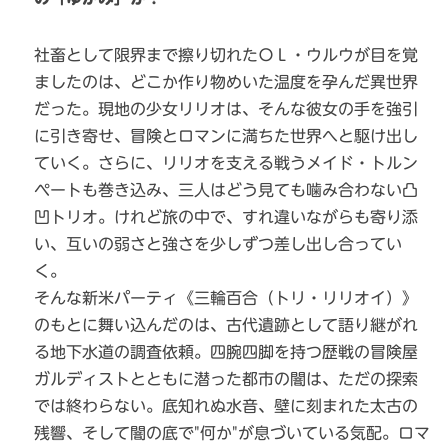
社畜として限界まで擦り切れたＯＬ・ウルウが目を覚
ましたのは、どこか作り物めいた温度を孕んだ異世界
だった。現地の少女リリオは、そんな彼女の手を強引
に引き寄せ、冒険とロマンに満ちた世界へと駆け出し
ていく。さらに、リリオを支える戦うメイド・トルン
ペートも巻き込み、三人はどう見ても噛み合わない凸
凹トリオ。けれど旅の中で、すれ違いながらも寄り添
い、互いの弱さと強さを少しずつ差し出し合ってい
く。
そんな新米パーティ《三輪百合（トリ・リリオイ）》
のもとに舞い込んだのは、古代遺跡として語り継がれ
る地下水道の調査依頼。四腕四脚を持つ歴戦の冒険屋
ガルディストとともに潜った都市の闇は、ただの探索
では終わらない。底知れぬ水音、壁に刻まれた太古の
残響、そして闇の底で"何か"が息づいている気配。ロマ