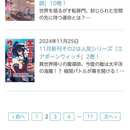
師」10巻！
世界を揺るがす転移門、封じられた空間
の先に待つ運命とは？…
2024年11月25日
11月新刊その2は人気シリーズ「エ
アボーンウィッチ」2巻！
異世界帰りの魔導師、今度の敵は太平洋
の海魔！？ 極限バトルが幕を開ける！…
« 前へ
1
2
3
4
…
11
次へ »