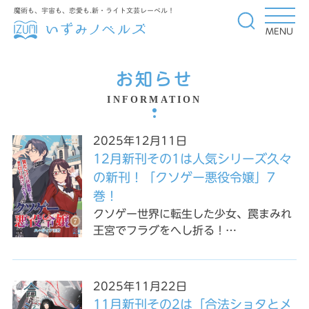
魔術も、宇宙も、恋愛も.新・ライト文芸レーベル！
MENU
お知らせ
INFORMATION
2025年12月11日
12月新刊その1は人気シリーズ久々
の新刊！「クソゲー悪役令嬢」7
巻！
クソゲー世界に転生した少女、罠まみれ
王宮でフラグをへし折る！…
2025年11月22日
11月新刊その2は「合法ショタとメ