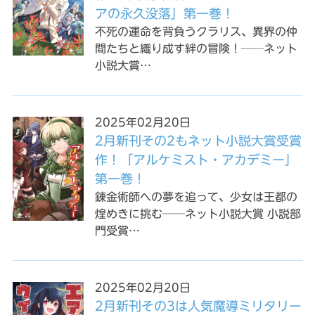
アの永久没落」第一巻！
不死の運命を背負うクラリス、異界の仲
間たちと織り成す絆の冒険！──ネット
小説大賞…
2025年02月20日
2月新刊その2もネット小説大賞受賞
作！「アルケミスト・アカデミー」
第一巻！
錬金術師への夢を追って、少女は王都の
煌めきに挑む──ネット小説大賞 小説部
門受賞…
2025年02月20日
2月新刊その3は人気魔導ミリタリー