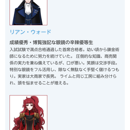
リアン・ウォード
成績優秀・博覧強記な眼鏡の辛辣優等生
入試試験で満点合格通過した首席合格者。幼い頃から錬金術
師になるために努力を続けていた。 圧倒的な知識、商売関
係の実力を兼ね備えているが、口が悪い。笑顔は交渉手段。
特別な眼鏡をフル活用し、隙なく無駄なく手堅く儲けるつも
り。実家は大商家で長男。 ライムと同じ工房に組み分けら
れ、頭を悩ませることが増える。