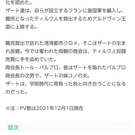
化を認めた。
ザート達は、自らが設立するクランに皇国軍を編入し、
難民となったティルク人を救出するためアルドヴィン王
国に上陸する。
難民救出で訪れた港湾都市クロメ、そこはザートの生ま
れ故郷。今では奪われた両親の商会は、ティルク人奴隷
売買に手を染めていた。
商会長トール・バルブロ、彼はザートを陥れたバルブロ
商会長の次男で、ザートの妹ユノの夫。
ザートは、学院時代に背負った咎と向き合うことになる
のだった。
※注：PV数は2021年12月1日現在
目次