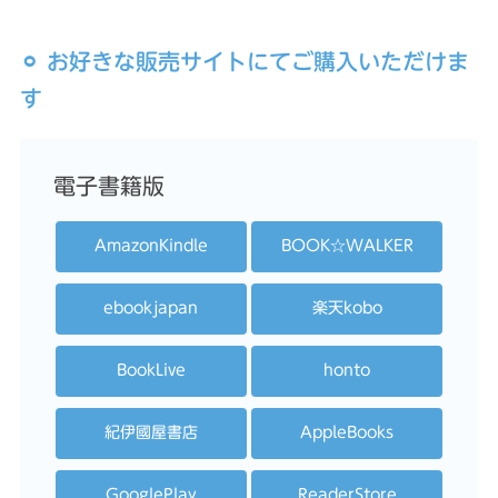
⚪︎ お好きな販売サイトにてご購入いただけま
す
電子書籍版
AmazonKindle
BOOK☆WALKER
ebookjapan
楽天kobo
BookLive
honto
紀伊國屋書店
AppleBooks
GooglePlay
ReaderStore