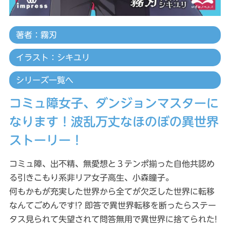
著者：霧刃
イラスト：シキユリ
シリーズ一覧へ
コミュ障女子、ダンジョンマスターに
なります！波乱万丈なほのぼの異世界
ストーリー！
コミュ障、出不精、無愛想と３テンポ揃った自他共認め
る引きこもり系非リア女子高生、小森瞳子。
何もかもが充実した世界から全てが欠乏した世界に転移
なんてごめんです!? 即答で異世界転移を断ったらステー
タス見られて失望されて問答無用で異世界に捨てられた!