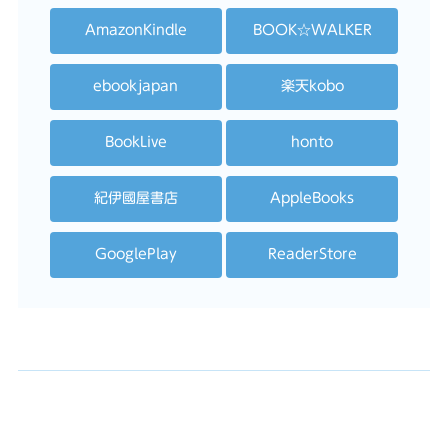
AmazonKindle
BOOK☆WALKER
ebookjapan
楽天kobo
BookLive
honto
紀伊國屋書店
AppleBooks
GooglePlay
ReaderStore