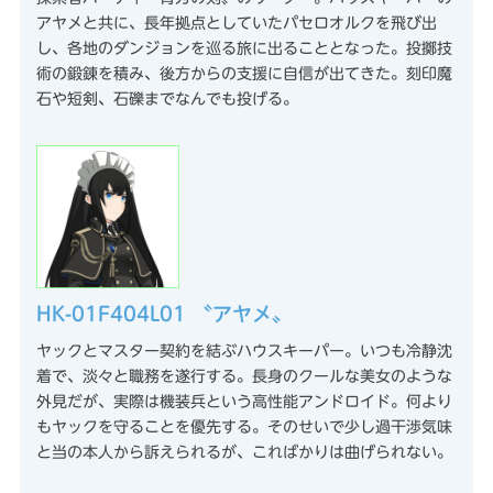
アヤメと共に、長年拠点としていたパセロオルクを飛び出
し、各地のダンジョンを巡る旅に出ることとなった。投擲技
術の鍛錬を積み、後方からの支援に自信が出てきた。刻印魔
石や短剣、石礫までなんでも投げる。
HK-01F404L01 〝アヤメ〟
ヤックとマスター契約を結ぶハウスキーパー。いつも冷静沈
着で、淡々と職務を遂行する。長身のクールな美女のような
外見だが、実際は機装兵という高性能アンドロイド。何より
もヤックを守ることを優先する。そのせいで少し過干渉気味
と当の本人から訴えられるが、こればかりは曲げられない。