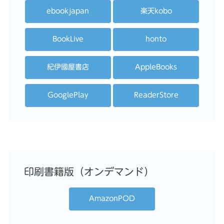
ebookjapan
楽天kobo
BookLive
honto
紀伊國屋書店
AppleBooks
GooglePlay
ReaderStore
印刷書籍版（オンデマンド）
AmazonPOD