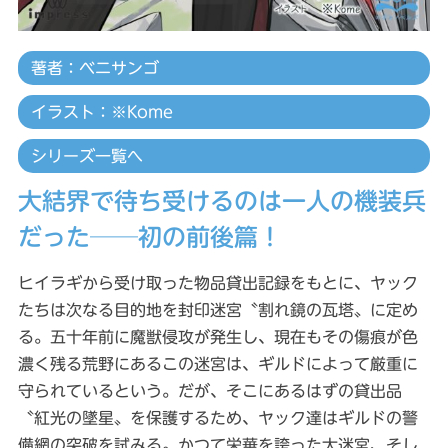
著者：ベニサンゴ
イラスト：※Kome
シリーズ一覧へ
大結界で待ち受けるのは一人の機装兵
だった──初の前後篇！
ヒイラギから受け取った物品貸出記録をもとに、ヤック
たちは次なる目的地を封印迷宮〝割れ鏡の瓦塔〟に定め
る。五十年前に魔獣侵攻が発生し、現在もその傷痕が色
濃く残る荒野にあるこの迷宮は、ギルドによって厳重に
守られているという。だが、そこにあるはずの貸出品
〝紅光の墜星〟を保護するため、ヤック達はギルドの警
備網の突破を試みる。かつて栄華を誇った大迷宮、そし