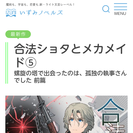
魔術も、宇宙も、恋愛も.新・ライト文芸レーベル！
MENU
合法ショタとメカメイ
ド⑤
螺旋の塔で出会ったのは、孤独の執事さん
でした 前篇