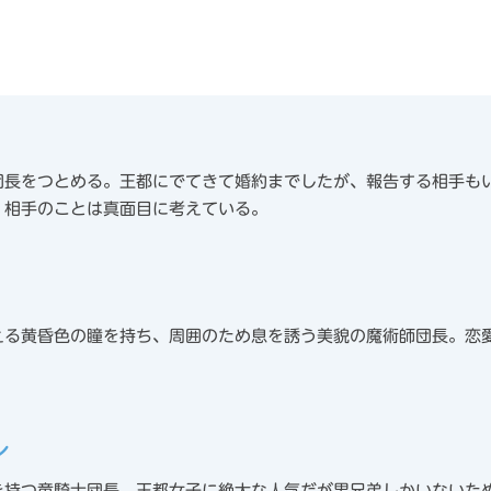
団長をつとめる。王都にでてきて婚約までしたが、報告する相手も
、相手のことは真面目に考えている。
える黄昏色の瞳を持ち、周囲のため息を誘う美貌の魔術師団長。恋
ン
を持つ竜騎士団長。王都女子に絶大な人気だが男兄弟しかいないた