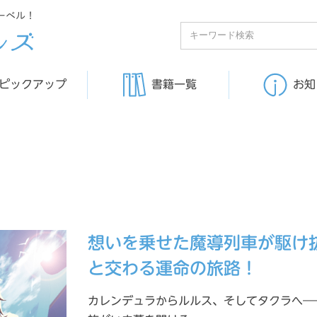
ーベル！
ピックアップ
書籍一覧
お知
想いを乗せた魔導列車が駆け
と交わる運命の旅路！
カレンデュラからルルス、そしてタクラへ―