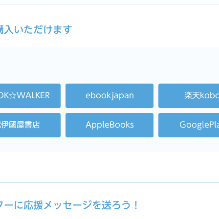
ご購入いただけます
OK☆WALKER
ebookjapan
楽天kob
紀伊國屋書店
AppleBooks
GooglePl
ーターに応援メッセージを送ろう！