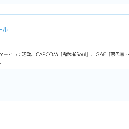
ール
ーとして活動。CAPCOM「鬼武者Soul」、GAE「悪代官 
。