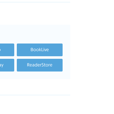
o
BookLive
ay
ReaderStore