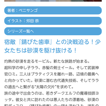
著者：ベニサンゴ
イラスト：夘田 恭
シリーズ一覧へ
宿敵『錆びた歯車』との決戦迫る！少
女たちは砂漠を駆け抜ける！
灼熱の砂漠を走るモービル。新たな旅路が始まる。
超科学の申し子ララ、赤髪の剣士イール。そして武装神
官ロミ。三人はプラティクスを離れ一路、辺境の最奥へ
と向かっていた。砂漠に潜む古代遺失技術、そしてララ
の過去へと繋がる“太陽の欠片”を求めて。
旅の途中で出会うのは、若きダークエルフの魔導技師ヨ
ッタ。彼女と共に訪れたのは悪人たちの漂着地、砂漠の
町ディスロ。〈錆びた歯車〉の一団も流れ込み、波乱の