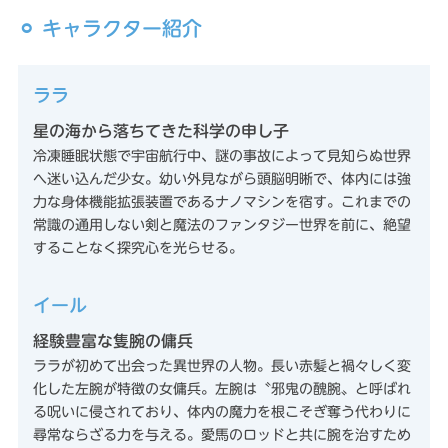
⚪︎ キャラクター紹介
ララ
星の海から落ちてきた科学の申し子
冷凍睡眠状態で宇宙航行中、謎の事故によって見知らぬ世界
へ迷い込んだ少女。幼い外見ながら頭脳明晰で、体内には強
力な身体機能拡張装置であるナノマシンを宿す。これまでの
常識の通用しない剣と魔法のファンタジー世界を前に、絶望
することなく探究心を光らせる。
イール
経験豊富な隻腕の傭兵
ララが初めて出会った異世界の人物。長い赤髪と禍々しく変
化した左腕が特徴の女傭兵。左腕は〝邪鬼の醜腕〟と呼ばれ
る呪いに侵されており、体内の魔力を根こそぎ奪う代わりに
尋常ならざる力を与える。愛馬のロッドと共に腕を治すため