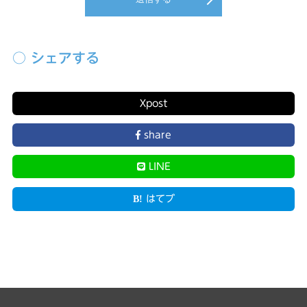
○ シェアする
X
post
share
LINE
はてブ