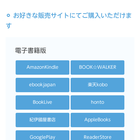
⚪︎ お好きな販売サイトにてご購入いただけま
す
電子書籍版
AmazonKindle
BOOK☆WALKER
ebookjapan
楽天kobo
BookLive
honto
紀伊國屋書店
AppleBooks
GooglePlay
ReaderStore