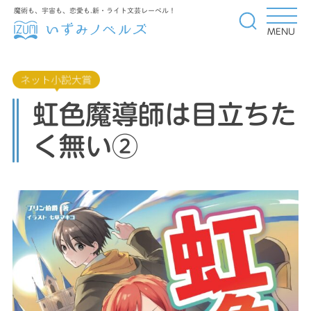
魔術も、宇宙も、恋愛も.新・ライト文芸レーベル！
MENU
虹色魔導師は目立ちた
く無い②