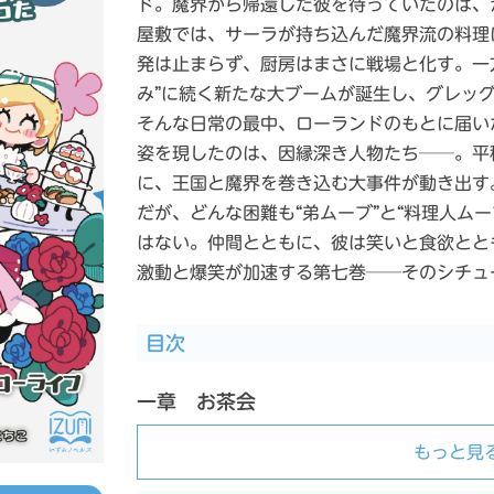
ド。魔界から帰還した彼を待っていたのは、
屋敷では、サーラが持ち込んだ魔界流の料理
発は止まらず、厨房はまさに戦場と化す。一方
み”に続く新たな大ブームが誕生し、グレッ
そんな日常の最中、ローランドのもとに届い
姿を現したのは、因縁深き人物たち──。平
に、王国と魔界を巻き込む大事件が動き出す
だが、どんな困難も“弟ムーブ”と“料理人ム
はない。仲間とともに、彼は笑いと食欲とと
激動と爆笑が加速する第七巻──そのシチュー
目次
一章 お茶会
もっと見