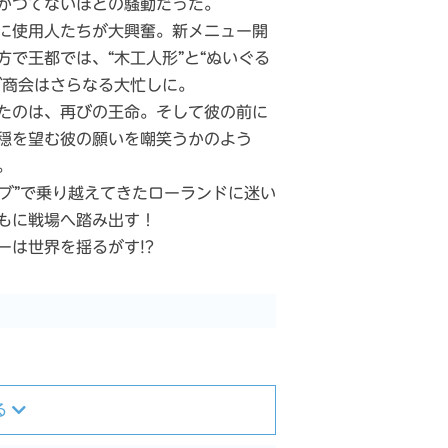
かつてないほどの騒動だった。
に使用人たちが大興奮。新メニュー開
で王都では、“木工人形”と“ぬいぐる
グ商会はさらなる大忙しに。
たのは、再びの王命。そして彼の前に
穏を望む彼の願いを嘲笑うかのよう
。
ーブ”で乗り越えてきたローランドに迷い
もに戦場へ踏み出す！
は世界を揺るがす!?
る