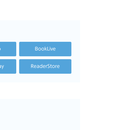
o
BookLive
ay
ReaderStore