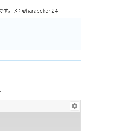
：@harapekori24
。