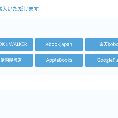
ご購入いただけます
OK☆WALKER
ebookjapan
楽天kob
紀伊國屋書店
AppleBooks
GooglePl
）