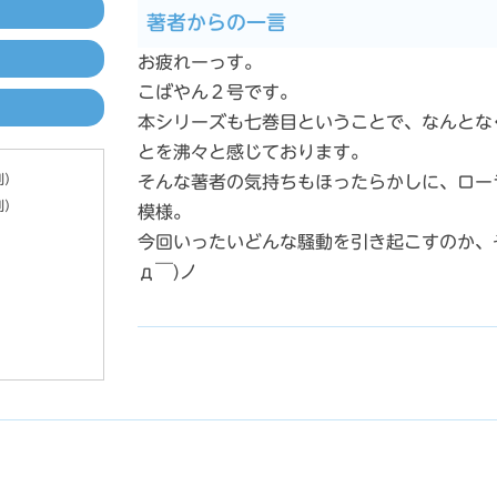
著者からの一言
お疲れーっす。
こばやん２号です。
本シリーズも七巻目ということで、なんとな
とを沸々と感じております。
別）
そんな著者の気持ちもほったらかしに、ロー
別）
模様。
今回いったいどんな騒動を引き起こすのか、
д￣)ノ