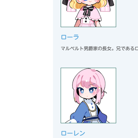
ローラ
マルベルト男爵家の長女。兄である
ローレン