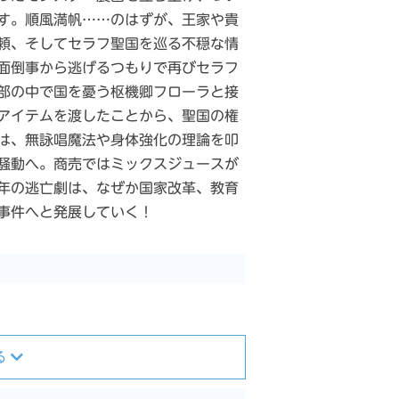
す。順風満帆……のはずが、王家や貴
頼、そしてセラフ聖国を巡る不穏な情
面倒事から逃げるつもりで再びセラフ
部の中で国を憂う枢機卿フローラと接
アイテムを渡したことから、聖国の権
は、無詠唱魔法や身体強化の理論を叩
騒動へ。商売ではミックスジュースが
年の逃亡劇は、なぜか国家改革、教育
事件へと発展していく！
る