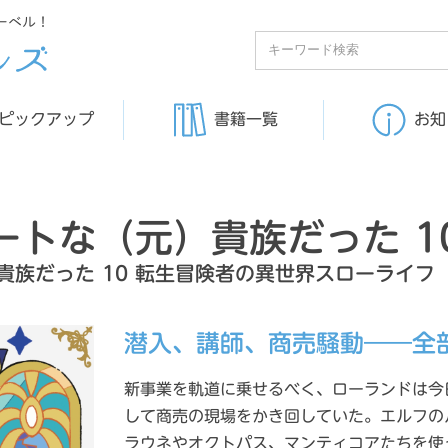
ーベル！
ピックアップ
書籍一覧
お知
ートな（元）貴族だった 1
貴族だった 10 転生冒険者の異世界スローライフ
潜入、講師、商売騒動――全
新事業を軌道に乗せるべく、ローランドは今
して商売の現場をかき回していた。エルフの
ラウネやオクトパス、マンティコアたちを使