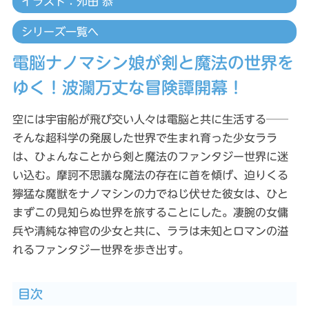
イラスト：夘田 恭
シリーズ一覧へ
電脳ナノマシン娘が剣と魔法の世界を
ゆく！波瀾万丈な冒険譚開幕！
空には宇宙船が飛び交い人々は電脳と共に生活する──
そんな超科学の発展した世界で生まれ育った少女ララ
は、ひょんなことから剣と魔法のファンタジー世界に迷
い込む。摩訶不思議な魔法の存在に首を傾げ、迫りくる
獰猛な魔獣をナノマシンの力でねじ伏せた彼女は、ひと
まずこの見知らぬ世界を旅することにした。凄腕の女傭
兵や清純な神官の少女と共に、ララは未知とロマンの溢
れるファンタジー世界を歩き出す。
目次