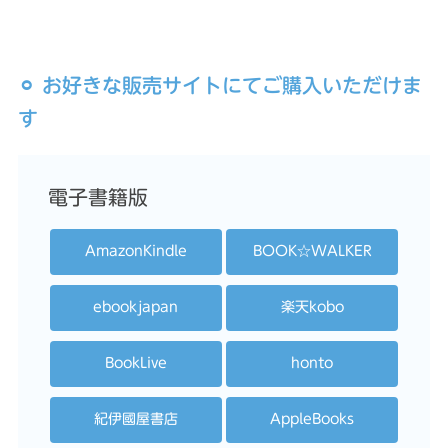
⚪︎ お好きな販売サイトにてご購入いただけま
す
電子書籍版
AmazonKindle
BOOK☆WALKER
ebookjapan
楽天kobo
BookLive
honto
紀伊國屋書店
AppleBooks