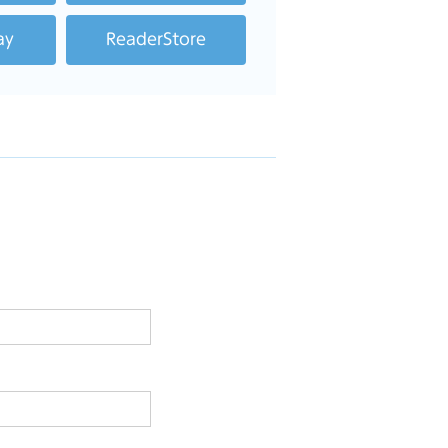
ay
ReaderStore