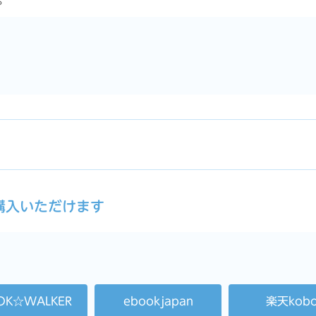
。
ご購入いただけます
OK☆WALKER
ebookjapan
楽天kob