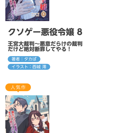
クソゲー悪役令嬢 8
王宮大裁判～悪意だらけの裁判
だけど絶対断罪してやる！
著者：タカば
イラスト：西城 澪