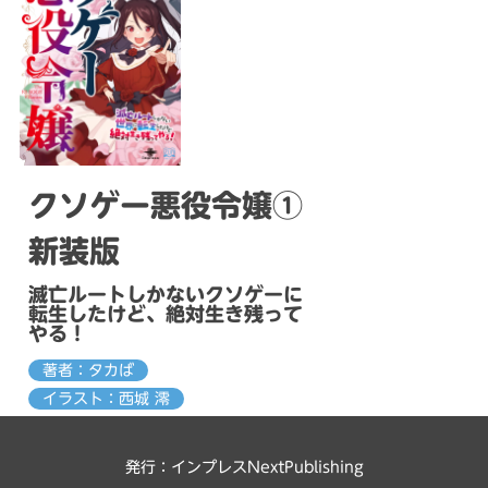
クソゲー悪役令嬢①
新装版
滅亡ルートしかないクソゲーに
転生したけど、絶対生き残って
やる！
著者：タカば
イラスト：西城 澪
発行：インプレスNextPublishing