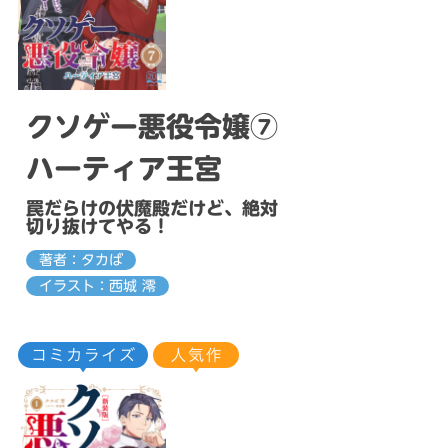
クソゲー悪役令嬢⑦
ハーティア王宮
罠だらけの伏魔殿だけど、絶対
切り抜けてやる！
著者：タカば
イラスト：西城 澪