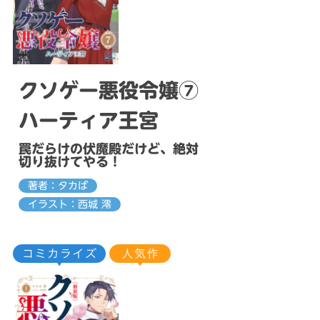
クソゲー悪役令嬢⑦
ハーティア王宮
罠だらけの伏魔殿だけど、絶対
切り抜けてやる！
著者：タカば
イラスト：西城 澪