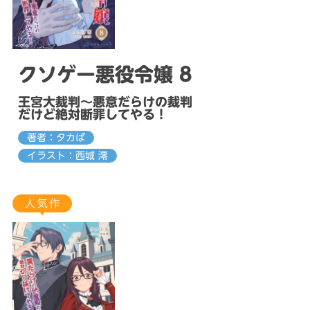
クソゲー悪役令嬢 8
王宮大裁判～悪意だらけの裁判
だけど絶対断罪してやる！
著者：タカば
イラスト：西城 澪