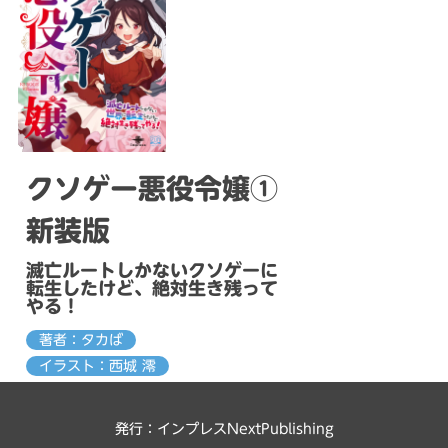
クソゲー悪役令嬢①
新装版
滅亡ルートしかないクソゲーに
転生したけど、絶対生き残って
やる！
著者：タカば
イラスト：西城 澪
発行：インプレスNextPublishing