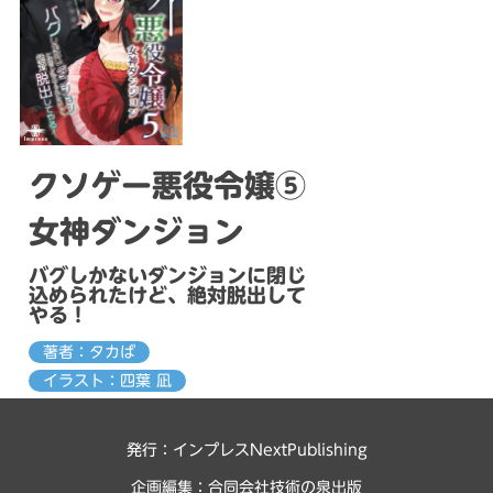
クソゲー悪役令嬢⑤
女神ダンジョン
バグしかないダンジョンに閉じ
込められたけど、絶対脱出して
やる！
著者：タカば
イラスト：四葉 凪
発行：インプレスNextPublishing
企画編集：
合同会社技術の泉出版