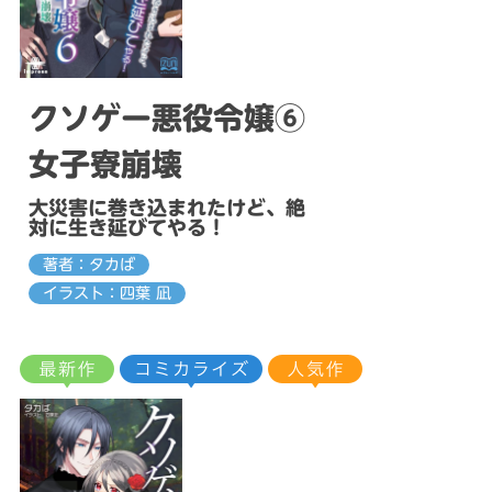
クソゲー悪役令嬢⑥
女子寮崩壊
大災害に巻き込まれたけど、絶
対に生き延びてやる！
著者：タカば
イラスト：四葉 凪