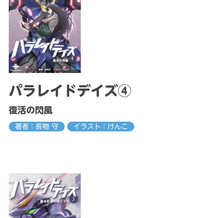
パラレイドデイズ④
復活の閃風
著者：長物 守
イラスト：けんこ