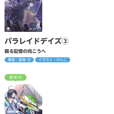
パラレイドデイズ③
蘇る記憶の向こうへ
著者：長物 守
イラスト：けんこ