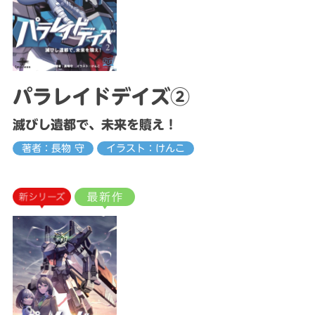
パラレイドデイズ②
滅びし遺都で、未来を贖え！
著者：長物 守
イラスト：けんこ