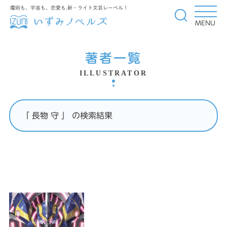
魔術も、宇宙も、恋愛も.新・ライト文芸レーベル！
MENU
著者一覧
ILLUSTRATOR
「 長物 守 」 の検索結果