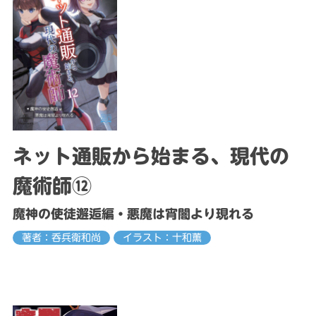
ネット通販から始まる、現代の
魔術師⑫
魔神の使徒邂逅編・悪魔は宵闇より現れる
著者：呑兵衛和尚
イラスト：十和薫