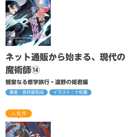
ネット通販から始まる、現代の
魔術師⑭
饗宴なる修学旅行・遠野の姫君編
著者：呑兵衛和尚
イラスト：十和薫