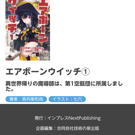
エアボーンウイッチ①
異世界帰りの魔導師は、第1空挺団に所属しまし
た。
著者：呑兵衛和尚
イラスト：七六
発行：インプレスNextPublishing
企画編集：
合同会社技術の泉出版