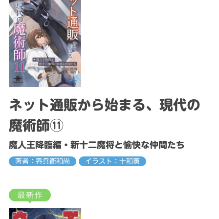
ネット通販から始まる、現代の
魔術師⑪
魔人王降臨編・新十二魔将と愉快な仲間たち
著者：呑兵衛和尚
イラスト：十和薫