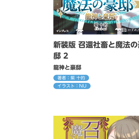
新装版 召還社畜と魔法の
邸 2
龍神と豪邸
著者：紫 十的
イラスト：NU