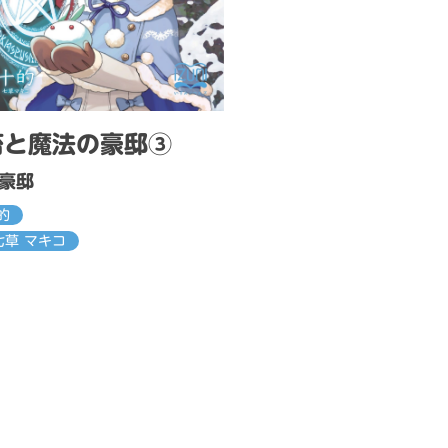
畜と魔法の豪邸③
豪邸
的
七草 マキコ