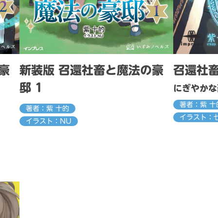
豪
新装版 召還社畜と魔法の豪
召還社
邸 1
にぎやかな
著者：紫 十
著者：紫 十的
イラスト：
イラスト：NU