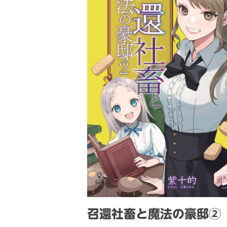
召還社畜と魔法の豪邸②