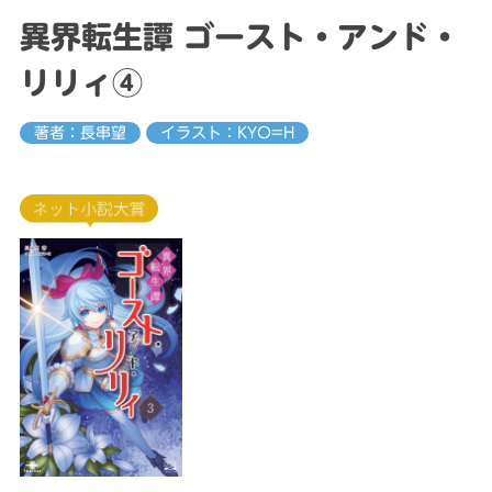
異界転生譚 ゴースト・アンド・
リリィ④
著者：長串望
イラスト：KYO=H