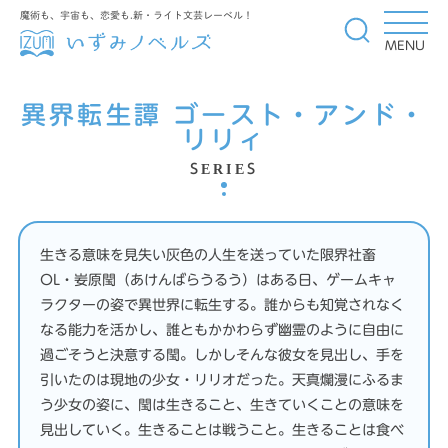
魔術も、宇宙も、恋愛も.新・ライト文芸レーベル！
MENU
異界転生譚 ゴースト・アンド・
リリィ
SERIES
生きる意味を見失い灰色の人生を送っていた限界社畜
OL・妛原閠（あけんばらうるう）はある日、ゲームキャ
ラクターの姿で異世界に転生する。誰からも知覚されなく
なる能力を活かし、誰ともかかわらず幽霊のように自由に
過ごそうと決意する閠。しかしそんな彼女を見出し、手を
引いたのは現地の少女・リリオだった。天真爛漫にふるま
う少女の姿に、閠は生きること、生きていくことの意味を
見出していく。生きることは戦うこと。生きることは食べ