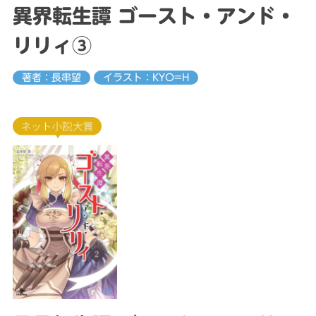
異界転生譚 ゴースト・アンド・
リリィ③
著者：長串望
イラスト：KYO=H