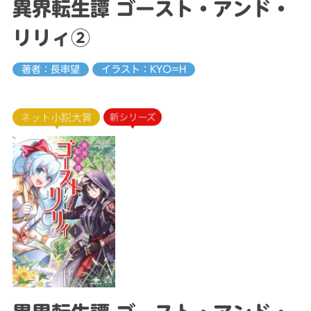
異界転生譚 ゴースト・アンド・
リリィ②
著者：長串望
イラスト：KYO=H