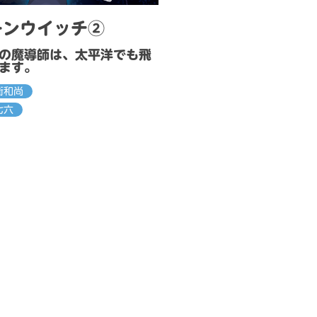
ーンウイッチ②
の魔導師は、太平洋でも飛
ます。
衛和尚
七六