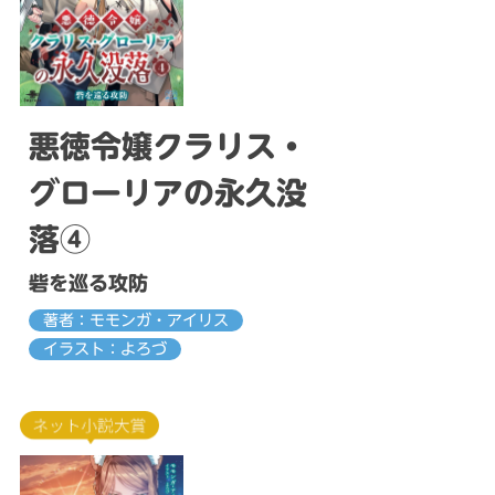
悪徳令嬢クラリス・
グローリアの永久没
落④
砦を巡る攻防
著者：モモンガ・アイリス
イラスト：よろづ