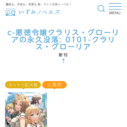
魔術も、宇宙も、恋愛も.新・ライト文芸レーベル！
MENU
c-悪徳令嬢クラリス・グローリ
アの永久没落:
0101-クラリ
ス・グローリア
新刊