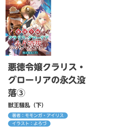
悪徳令嬢クラリス・
グローリアの永久没
落③
獣王騒乱（下）
著者：モモンガ・アイリス
イラスト：よろづ