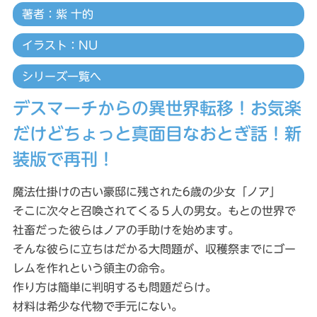
著者：紫 十的
イラスト：NU
シリーズ一覧へ
デスマーチからの異世界転移！お気楽
だけどちょっと真面目なおとぎ話！新
装版で再刊！
魔法仕掛けの古い豪邸に残された6歳の少女「ノア」
そこに次々と召喚されてくる５人の男女。もとの世界で
社畜だった彼らはノアの手助けを始めます。
そんな彼らに立ちはだかる大問題が、収穫祭までにゴー
レムを作れという領主の命令。
作り方は簡単に判明するも問題だらけ。
材料は希少な代物で手元にない。