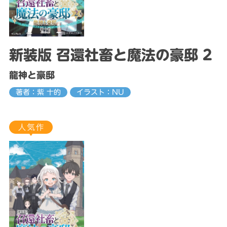
新装版 召還社畜と魔法の豪邸 2
龍神と豪邸
著者：紫 十的
イラスト：NU