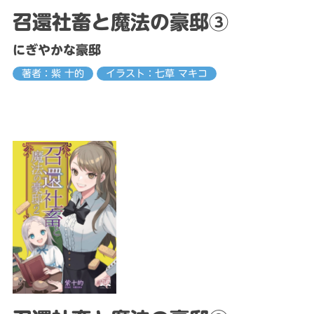
召還社畜と魔法の豪邸③
にぎやかな豪邸
著者：紫 十的
イラスト：七草 マキコ