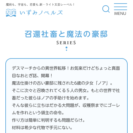
魔術も、宇宙も、恋愛も.新・ライト文芸レーベル！
MENU
召還社畜と魔法の豪邸
SERIES
デスマーチからの異世界転移！お気楽だけどちょっと真面
目なおとぎ話、開幕！
魔法仕掛けの古い豪邸に残された6歳の少女「ノア」。
そこに次々と召喚されてくる５人の男女。もとの世界で社
畜だった彼らはノアの手助けを始めます。
そんな彼らに立ちはだかる大問題が、収穫祭までにゴーレ
ムを作れという領主の命令。
作り方は簡単に判明するも問題だらけ。
材料は希少な代物で手元にない。