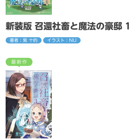
新装版 召還社畜と魔法の豪邸 1
著者：紫 十的
イラスト：NU