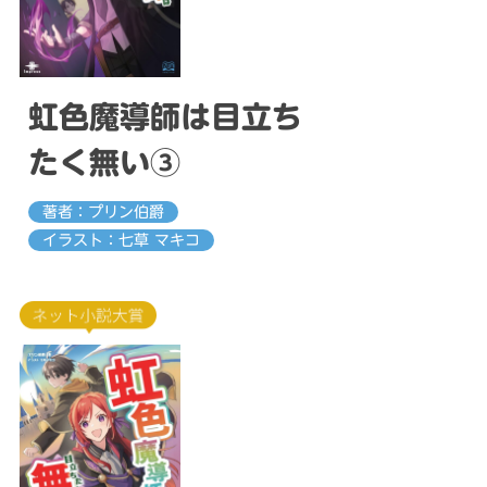
虹色魔導師は目立ち
たく無い③
著者：プリン伯爵
イラスト：七草 マキコ