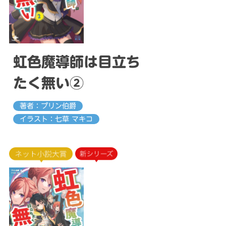
虹色魔導師は目立ち
たく無い②
著者：プリン伯爵
イラスト：七草 マキコ