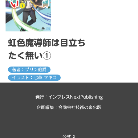
虹色魔導師は目立ち
たく無い①
著者：プリン伯爵
イラスト：七草 マキコ
発行：インプレスNextPublishing
企画編集：
合同会社技術の泉出版
公式 X