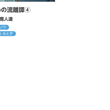
いの流離譚④
魔人達
ソウ
 みとぎ