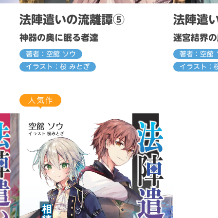
法陣遣いの流離譚⑤
法陣遣
神器の奥に眠る者達
迷宮結界の
著者：空館 ソウ
著者：空館 
イラスト：桜 みとぎ
イラスト：桜