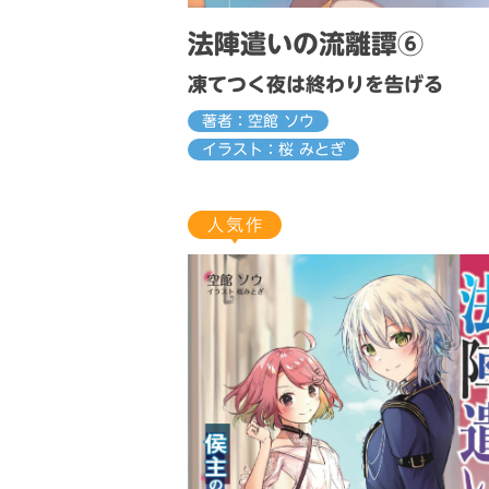
法陣遣いの流離譚⑥
凍てつく夜は終わりを告げる
著者：空館 ソウ
イラスト：桜 みとぎ