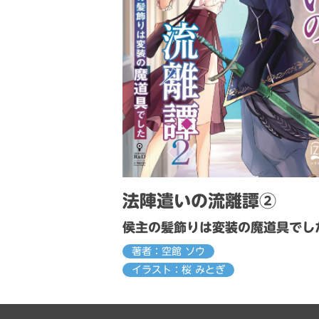
法陣遣いの流離譚②
侯主の髪飾りは変装の魔道具でし
著者：空館 ソウ
イラスト：桜 みとぎ