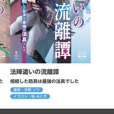
法陣遣いの流離譚
相続した防具は最強の法具でした
た
著者：空館 ソウ
イラスト：桜 みとぎ