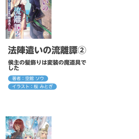
法陣遣いの流離譚②
侯主の髪飾りは変装の魔道具で
した
著者：空館 ソウ
イラスト：桜 みとぎ