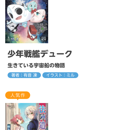
少年戦艦デューク
生きている宇宙船の物語
著者：有音 凍
イラスト：ミル