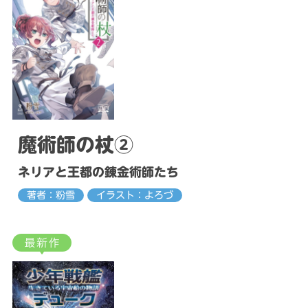
魔術師の杖②
ネリアと王都の錬金術師たち
著者：粉雪
イラスト：よろづ