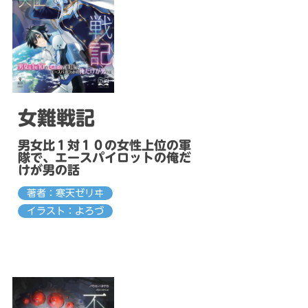
女難戦記
男女比１対１０の女性上位の軍
隊で、エースパイロットの俺だ
けが男の話
著者：寒天ゼリヰ
イラスト：よろづ