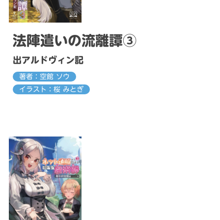
法陣遣いの流離譚③
出アルドヴィン記
著者：空館 ソウ
イラスト：桜 みとぎ