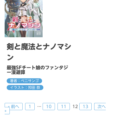
剣と魔法とナノマシ
ン
最強SFチート娘のファンタジ
ー漫遊譚
著者：ベニサンゴ
イラスト：夘田 恭
« 前へ
1
…
10
11
12
13
次へ
»