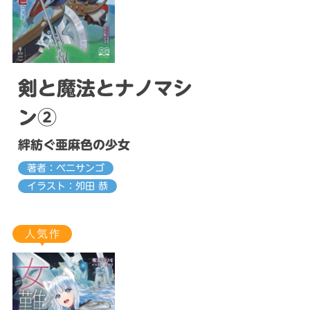
剣と魔法とナノマシ
ン②
絆紡ぐ亜麻色の少女
著者：ベニサンゴ
イラスト：夘田 恭