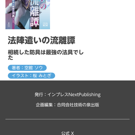
法陣遣いの流離譚
相続した防具は最強の法具でし
た
著者：空館 ソウ
イラスト：桜 みとぎ
発行：インプレスNextPublishing
企画編集：
合同会社技術の泉出版
公式 X