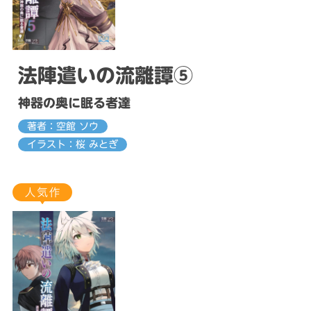
法陣遣いの流離譚⑤
神器の奥に眠る者達
著者：空館 ソウ
イラスト：桜 みとぎ