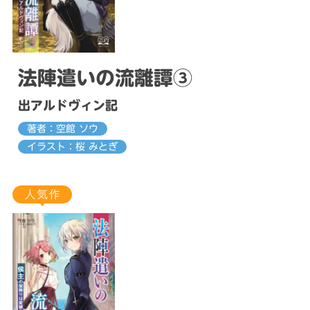
法陣遣いの流離譚③
出アルドヴィン記
著者：空館 ソウ
イラスト：桜 みとぎ