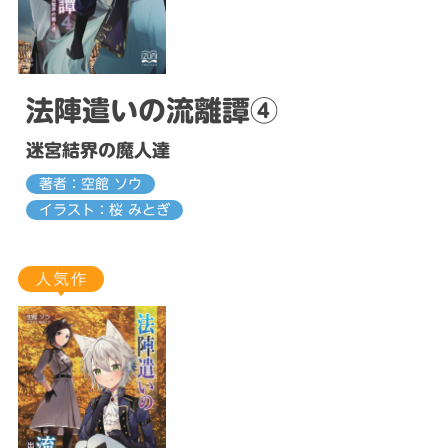
法陣遣いの流離譚④
迷宮結界の魔人達
著者：空館 ソウ
イラスト：桜 みとぎ