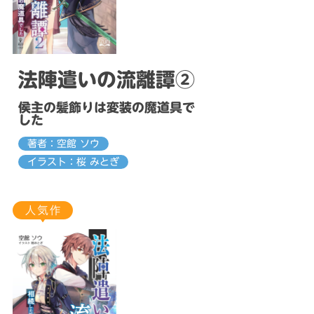
法陣遣いの流離譚②
侯主の髪飾りは変装の魔道具で
した
著者：空館 ソウ
イラスト：桜 みとぎ