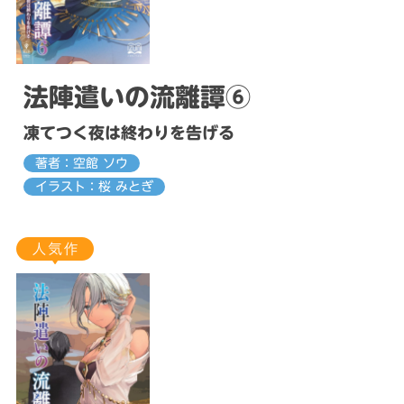
法陣遣いの流離譚⑥
凍てつく夜は終わりを告げる
著者：空館 ソウ
イラスト：桜 みとぎ