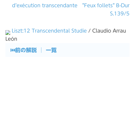
d’exécution transcendante ”Feux follets” B-Dur
S.139/5
Liszt:12 Transcendental Studie
/ Claudio Arrau
León
⏮
前の解説
│
一覧