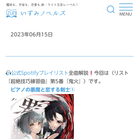
魔術も、宇宙も、恋愛も.新・ライト文芸レーベル！
MENU
2023年06月15日
公式
Spotify
プレイリスト
全曲解説
今回は〈リスト
『超絶技巧練習曲』第5番『鬼火』〉です。
ピアノの悪魔と恋する剣士①