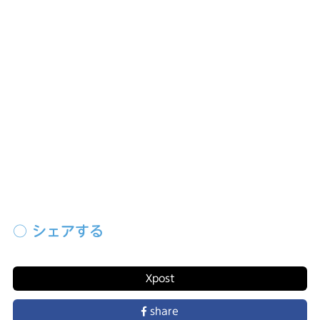
前の記事
次の記事
○ シェアする
X
post
share