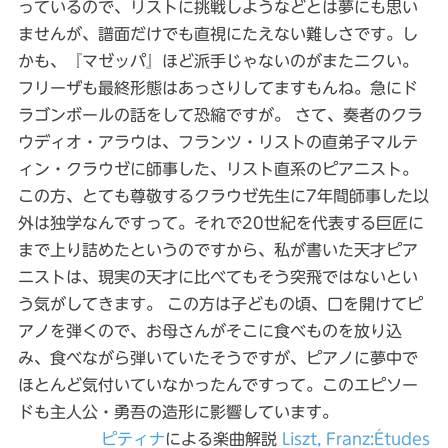
っているので、リストに挑戦しようなどとは夢にも思い
ませんが、譜面だけでも直視にたえない難しさです。し
かも、『マゼッパ』ほど派手じゃないのがまたニクい。
フリーザも最終形態はあっさりしてますもんね。急にド
ラゴンボールの話をして恐縮ですが。 さて、奏者のクラ
ウディオ・アラウは、フランツ・リストの直弟子マルテ
ィン・クラウゼに師事した、リスト直系のピアニスト。
この方、とても尊敬するクラウゼ先生に7年間師事した以
外は独学なんですって。それで20世紀を代表する巨匠に
まで上り詰めたというのですから、私が書いた天才ピア
ニストは、現実の天才に比べてもそう突飛ではないとい
う気がしてきます。 この方は子どもの頃、口を開けてピ
アノを弾くので、お母さんがそこに食べものを放り込
み、食べながら弾いていたそうですが、ピアノに夢中で
ほとんど気付いていなかったんですって。このエピソー
ドも主人公・勇吾の造形に影響しています。
ピティナ
による楽曲解説
Liszt, Franz:Études