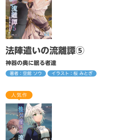
法陣遣いの流離譚⑤
神器の奥に眠る者達
著者：空館 ソウ
イラスト：桜 みとぎ