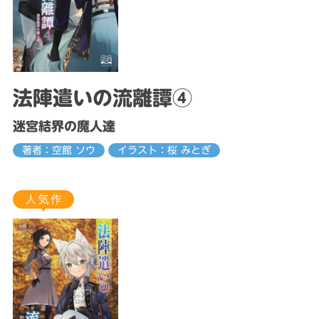
法陣遣いの流離譚④
迷宮結界の魔人達
著者：空館 ソウ
イラスト：桜 みとぎ