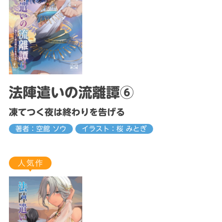
法陣遣いの流離譚⑥
凍てつく夜は終わりを告げる
著者：空館 ソウ
イラスト：桜 みとぎ