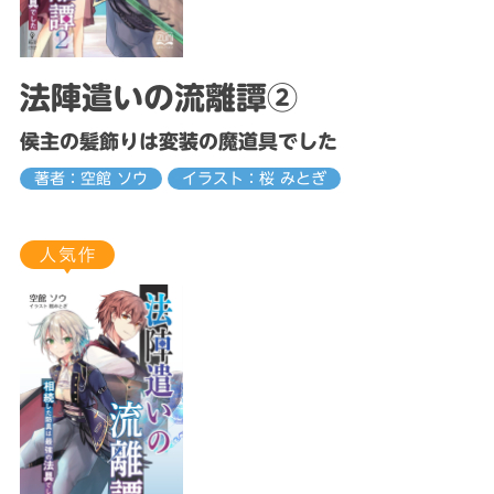
法陣遣いの流離譚②
侯主の髪飾りは変装の魔道具でした
著者：空館 ソウ
イラスト：桜 みとぎ