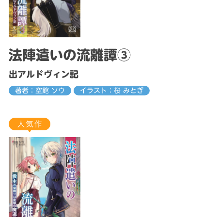
法陣遣いの流離譚③
出アルドヴィン記
著者：空館 ソウ
イラスト：桜 みとぎ