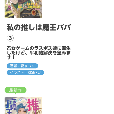
私の推しは魔王パパ
③
乙女ゲームのラスボス娘に転生
したけど、平和的解決を望みま
す！
著者：夏まつり
イラスト：KISERU