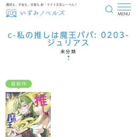
魔術も、宇宙も、恋愛も.新・ライト文芸レーベル！
MENU
c-私の推しは魔王パパ:
0203-
ジュリアス
未分類