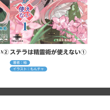
い②
ステラは精霊術が使えない①
著者：柚
イラスト：もんチャ
インプレスNextPublishing
企画編集：
合同会社技術の