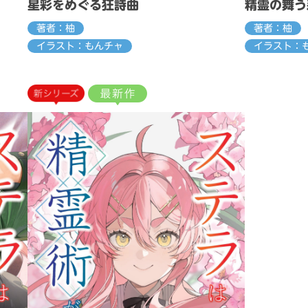
星彩をめぐる狂詩曲
精霊の舞う
著者：柚
著者：柚
イラスト：もんチャ
イラスト：