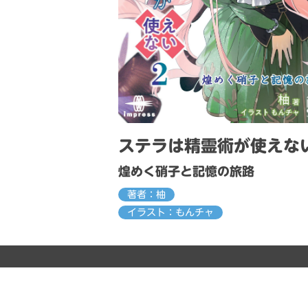
ステラは精霊術が使えな
煌めく硝子と記憶の旅路
著者：柚
イラスト：もんチャ
発行：