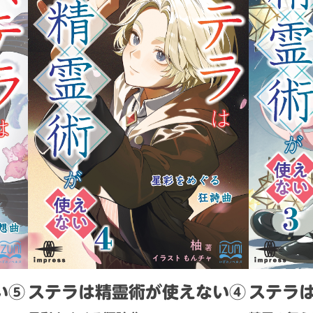
い⑤
ステラは精霊術が使えない④
ステラ