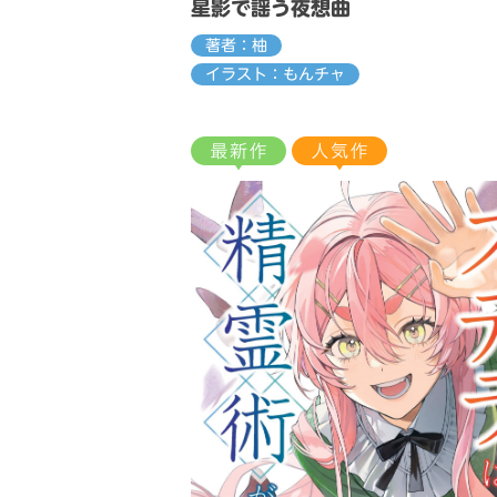
星影で謡う夜想曲
著者：柚
イラスト：もんチャ