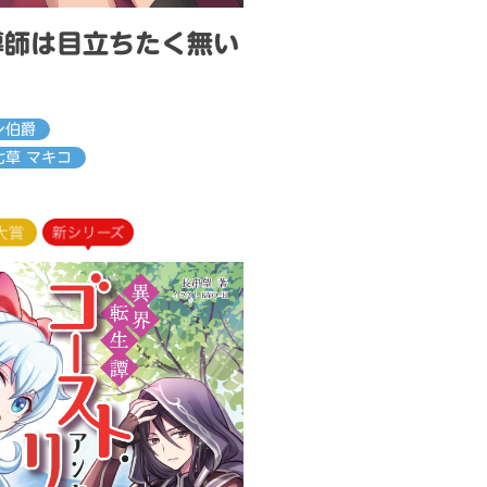
導師は目立ちたく無い
ン伯爵
七草 マキコ