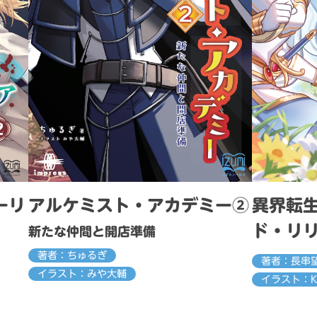
ーリ
アルケミスト・アカデミー②
異界転生
ド・リ
新たな仲間と開店準備
著者：ちゅるぎ
著者：長串
イラスト：みや大輔
イラスト：K