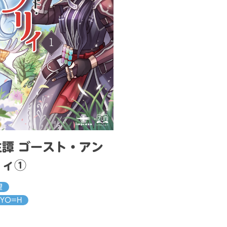
譚 ゴースト・アン
リィ①
望
YO=H