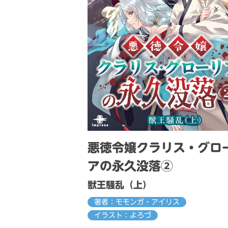
悪徳令嬢クラリス・グロ
アの永久没落②
獣王騒乱（上）
著者：モモンガ・アイリス
イラスト：よろづ