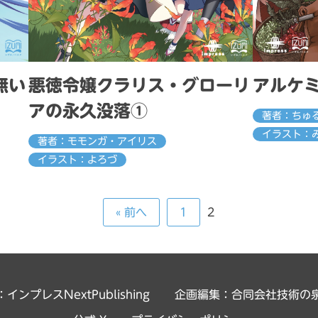
無い
悪徳令嬢クラリス・グローリ
アルケ
アの永久没落①
著者：ちゅ
イラスト：
著者：モモンガ・アイリス
イラスト：よろづ
« 前へ
1
2
インプレスNextPublishing
企画編集：
合同会社技術の