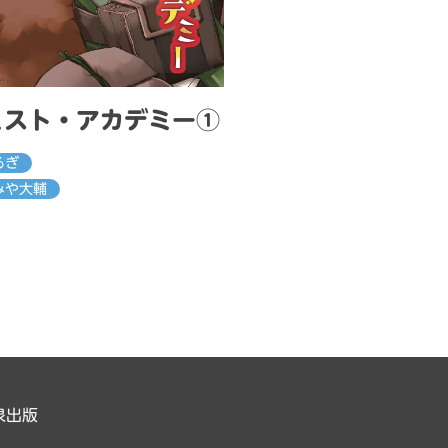
ミスト・アカデミー①
るぎ
みや大輔
泉出版