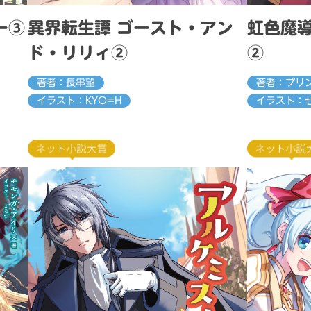
ー③
異界転生譚 ゴースト・アン
虹色魔
ド・リリィ②
②
著者：長串望
著者：プリ
イラスト：KYO=H
イラスト：