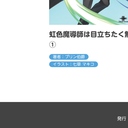
虹色魔導師は目立ちたく
①
著者：プリン伯爵
イラスト：七草 マキコ
発行：