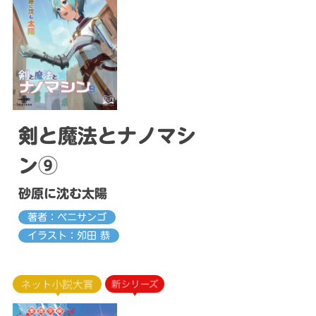
剣と魔法とナノマシ
ン⑨
砂原に沈む太陽
著者：ベニサンゴ
イラスト：夘田 恭