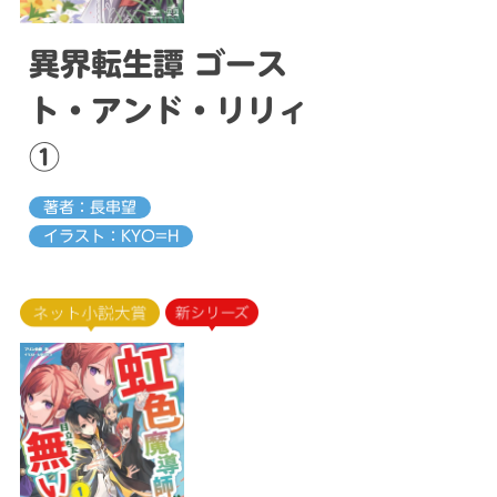
異界転生譚 ゴース
ト・アンド・リリィ
①
著者：長串望
イラスト：KYO=H