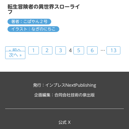
転生冒険者の異世界スローライ
フ
著者：こばやん２号
イラスト：なぎのにちこ
« 前へ
1
2
3
4
5
6
…
13
次へ »
発行：インプレスNextPublishing
企画編集：
合同会社技術の泉出版
公式 X