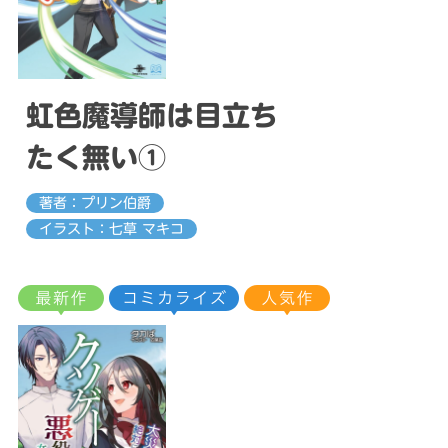
虹色魔導師は目立ち
たく無い①
著者：プリン伯爵
イラスト：七草 マキコ