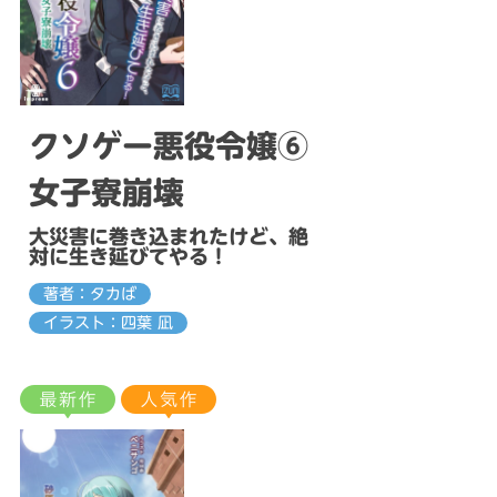
クソゲー悪役令嬢⑥
女子寮崩壊
大災害に巻き込まれたけど、絶
対に生き延びてやる！
著者：タカば
イラスト：四葉 凪