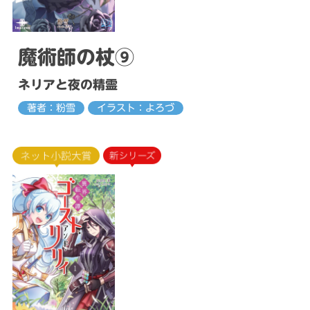
魔術師の杖⑨
ネリアと夜の精霊
著者：粉雪
イラスト：よろづ