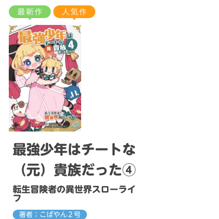
最強少年はチートな
（元）貴族だった④
転生冒険者の異世界スローライ
フ
著者：こばやん２号