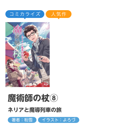
魔術師の杖⑧
ネリアと魔導列車の旅
著者：粉雪
イラスト：よろづ