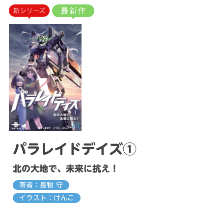
パラレイドデイズ①
北の大地で、未来に抗え！
著者：長物 守
イラスト：けんこ