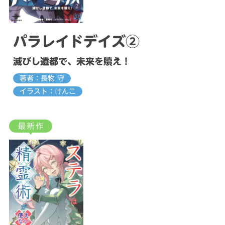
パラレイドデイズ②
滅びし遺都で、未来を贖え！
著者：長物 守
イラスト：けんこ