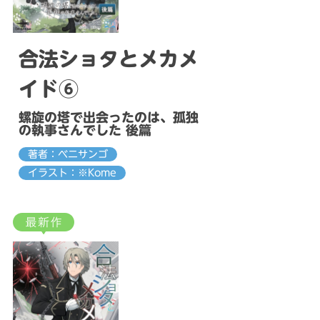
合法ショタとメカメ
イド⑥
螺旋の塔で出会ったのは、孤独
の執事さんでした 後篇
著者：ベニサンゴ
イラスト：※Kome