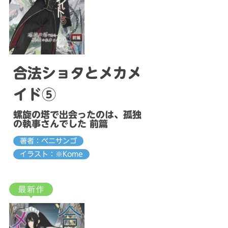
合法ショタとメカメ
イド⑤
螺旋の塔で出会ったのは、孤独
の執事さんでした 前篇
著者：ベニサンゴ
イラスト：※Kome