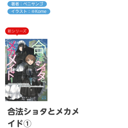
著者：ベニサンゴ
イラスト：※Kome
合法ショタとメカメ
イド①