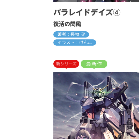
パラレイドデイズ④
復活の閃風
著者：長物 守
イラスト：けんこ