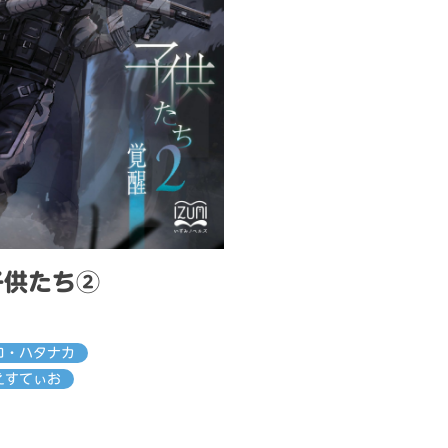
子供たち②
ロ・ハタナカ
えすてぃお