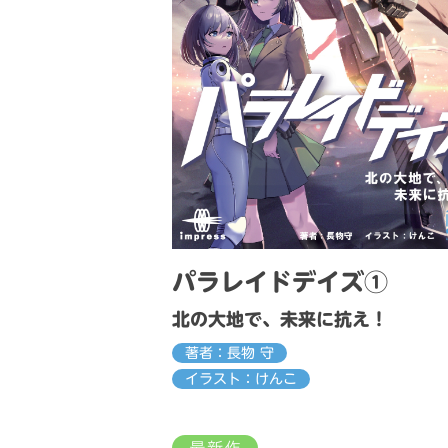
パラレイドデイズ①
北の大地で、未来に抗え！
著者：長物 守
イラスト：けんこ