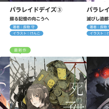
パラレイドデイズ③
パラレ
蘇る記憶の向こうへ
滅びし遺都
著者：長物 守
著者：長物 
イラスト：けんこ
イラスト：