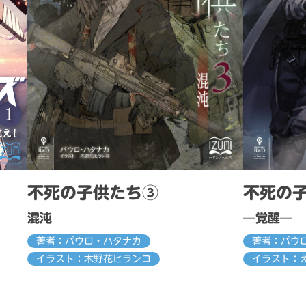
不死の子供たち③
不死の
混沌
─覚醒─
著者：パウロ・ハタナカ
著者：パウ
イラスト：木野花ヒランコ
イラスト：