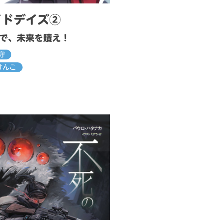
イドデイズ②
で、未来を贖え！
守
けんこ